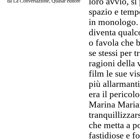
loro avvio, s
da La Conversazione, Quasar editore
spazio e temp
in monologo.
diventa qualco
o favola che b
se stessi per t
ragioni della 
film le sue vi
più allarmanti.
era il pericol
Marina Marian
tranquillizzar
che metta a po
fastidiose e f