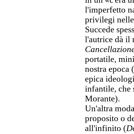
l'imperfetto n
privilegi nell
Succede spess
l'autrice dà il
Cancellazione
portatile, min
nostra epoca (
epica ideolog
infantile, che 
Morante).
Un'altra modali
proposito o de
all'infinito (
Do