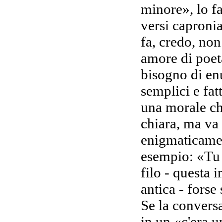
minore», lo fa
versi caproni
fa, credo, no
amore di poet
bisogno di en
semplici e fat
una morale ch
chiara, ma va 
enigmaticame
esempio: «Tu t
filo - questa
antica - forse
Se la conversa
in un «c'era u